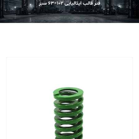
فنر قالب ایتالیایی 102×63 سبز