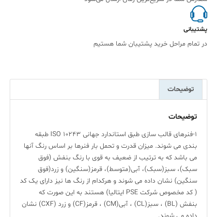
پشتیبانی
در تمام مراحل خرید پشتیبان شما هستیم
توضیحات
توضیحات
1-فنرهای قالب سازی طبق استاندارد جهانی ISO 10243 طبقه
بندی می شوند. میزان قدرت و تحمل بار فنرها بر اساس رنگ آنها
می باشد که به ترتیب از ضعیف به قوی با رنگ بنفش (فوق
سبک)، سبز(سبک)، آبی(متوسط)، قرمز(سنگین) و زرد(فوق
سنگین) نشان داده می شوند و هرکدام از رنگ ها نیز دارای یک کد
( کد مخصوص شرکت PSE ایتالیا) هستند به این صورت که
بنفش (BL) ، سبز(CL) ، آبی(CM) ، قرمز(CF) و زرد (CXF) نشان
داده می شوند.