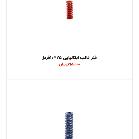
فنر قالب ایتالیایی 25×10قرمز
95,000
تومان