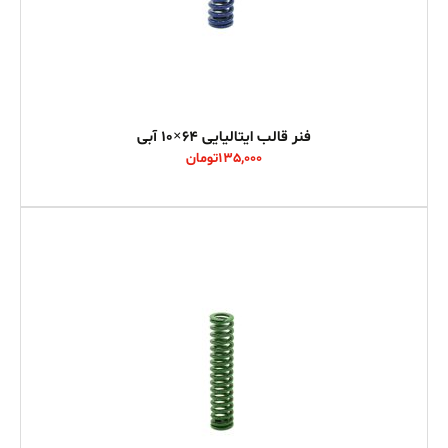
فنر قالب ایتالیایی 64×10 آبی
135,000
تومان