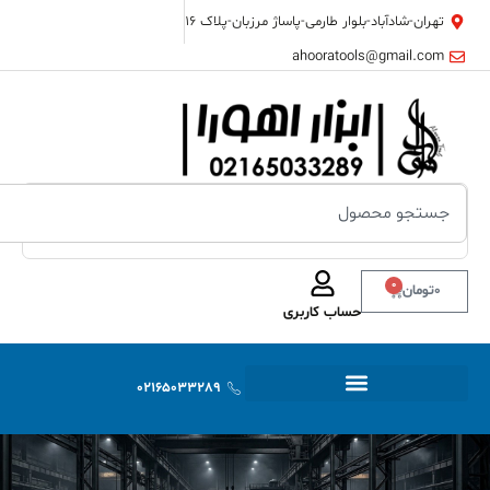
تهران-شادآباد-بلوار طارمی-پاساژ مرزبان-پلاک ۱۶
ahooratools@gmail.com
0
0
تومان
حساب کاربری
02165033289