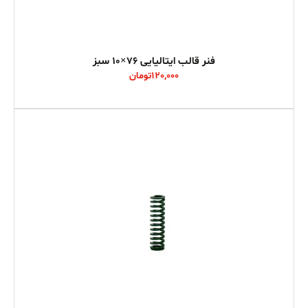
فنر قالب ایتالیایی 76×10 سبز
120,000
تومان