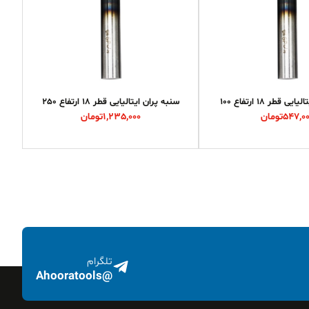
 قطر 18 ارتفاع 100
سنبه پران ایتالیایی قطر 18 ارتفاع 250
547,0
تومان
1,235,000
تومان
تلگرام
@Ahooratools