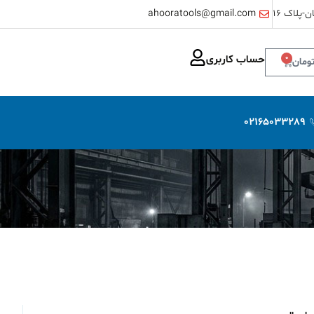
-پلاک ۱۶
ahooratools@gmail.com
حساب کاربری
0
ومان
02165033289