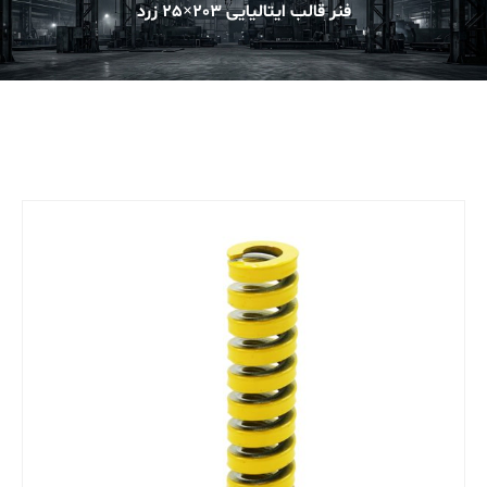
فنر قالب ایتالیایی 203×25 زرد