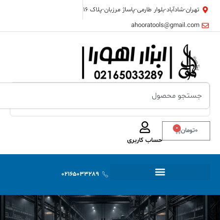
تهران-شادآباد-بلوار طارمی-پاساژ مرزبان-پلاک ۱۶
ahooratools@gmail.com
0
0
تومان
حساب کاربری
02165033289