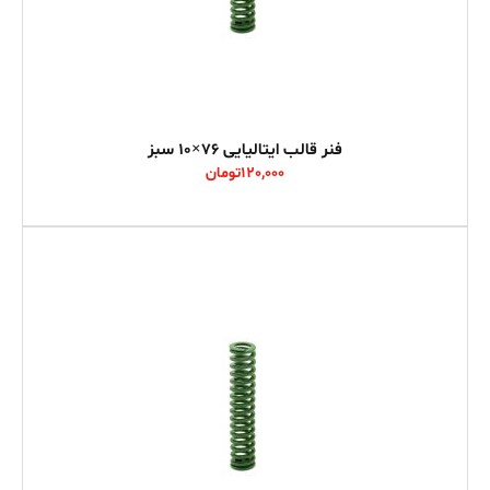
فنر قالب ایتالیایی 76×10 سبز
120,000
تومان