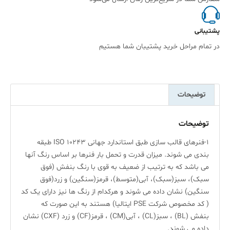
پشتیبانی
در تمام مراحل خرید پشتیبان شما هستیم
توضیحات
توضیحات
1-فنرهای قالب سازی طبق استاندارد جهانی ISO 10243 طبقه
بندی می شوند. میزان قدرت و تحمل بار فنرها بر اساس رنگ آنها
می باشد که به ترتیب از ضعیف به قوی با رنگ بنفش (فوق
سبک)، سبز(سبک)، آبی(متوسط)، قرمز(سنگین) و زرد(فوق
سنگین) نشان داده می شوند و هرکدام از رنگ ها نیز دارای یک کد
( کد مخصوص شرکت PSE ایتالیا) هستند به این صورت که
بنفش (BL) ، سبز(CL) ، آبی(CM) ، قرمز(CF) و زرد (CXF) نشان
داده می شوند.