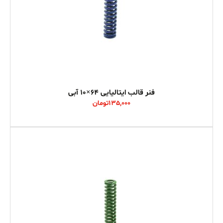
فنر قالب ایتالیایی 64×10 آبی
135,000
تومان