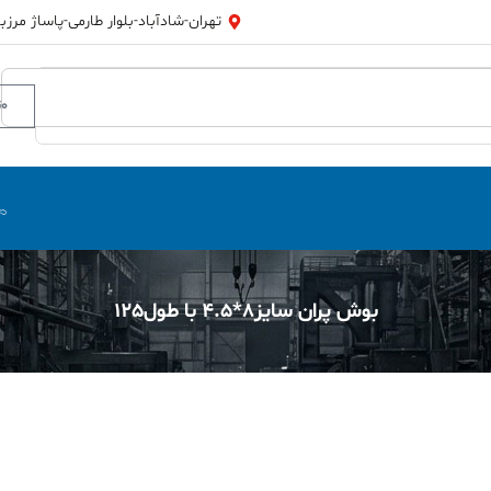
تهران-شادآباد-بلوار طارمی-پاساژ مرزبان
0
ت
بوش پران سایز8*4.5 با طول125