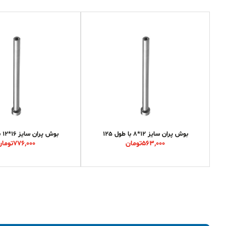
بوش پران سایز 12*8 با طول 125
بوش پران سایز 16*12 با طول 100
563,000
تومان
776,000
تومان