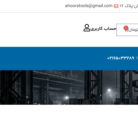
-پلاک ۱۶
ahooratools@gmail.com
حساب کاربری
0
ومان
02165033289