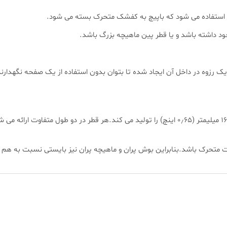
ه استفاده می شود که باپیچ به کفشک متحرک بسته می شود.
د داشته باشد و یا قطر پین ماهیچه بزرگ باشد.
که یک رزوه در داخل آن ایجاد شده تا بتوان بدون استفاده از یک صفحه نگه
برای مثال هاسکو یک دامنه کامل از قطر ۳ میلیمتر (۰٫۱۲ اینچ) تا ۱۶٫۵ میلیمتر (۰٫۶۵ اینچ) را تول
ت متحرک باشد.بنابراین بوش پران و ماهیچه پران نیز بایستی نسبت به ه