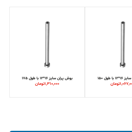
 با طول 150
بوش پران سایز 16*12 با طول 175
1,067,0
تومان
1,310,000
تومان