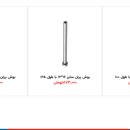
بوش پران سایز 16*12 با طول 125
بوش پران سایز 16*12
873,000
تومان
00